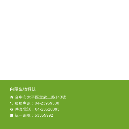
向陽生物科技
台中市太平區宜欣二路143號
服務專線：04-23959500
傳真電話：04-23510093
統一編號：53355992