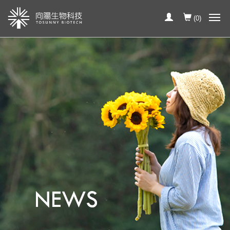
(
0
)