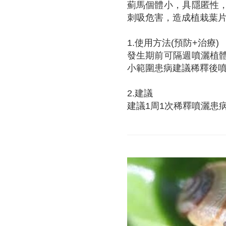
薊馬個體小，具隱匿性
刺吸危害，造成植栽葉
1.使用方法(預防+治療)
發生期前可隔週噴灑植
小範圍患病建議稀釋後
2.建議
建議1周1次稀釋噴灑患