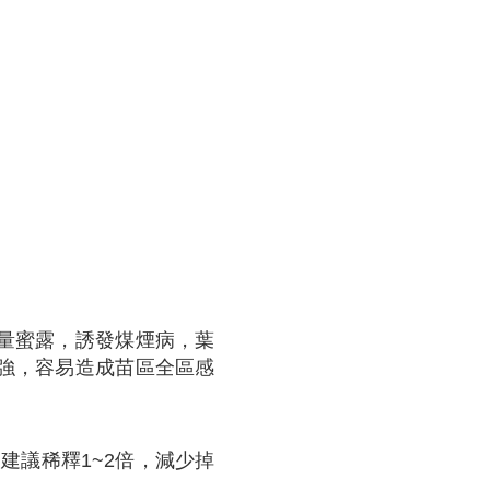
量蜜露，誘發煤煙病，葉
強，容易造成苗區全區感
建議稀釋1~2倍，減少掉