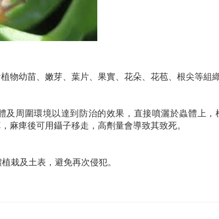
食植物幼苗、嫩芽、葉片、果實、花朵、花苞、根尖等組
體及周圍環境以達到防治的效果，直接噴灑於蟲體上，
痺，麻痺後可用鑷子移走，高劑量會導致其致死。
體植栽及土表，避免再次侵犯。