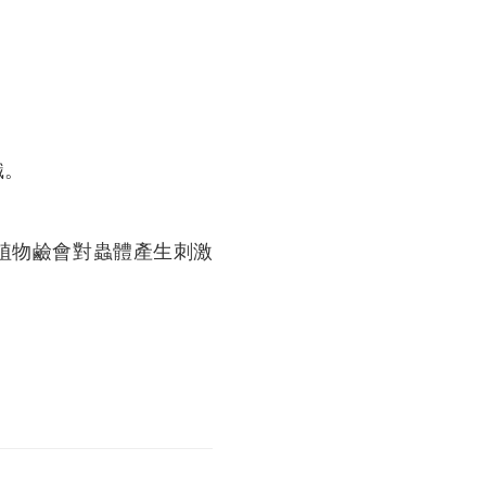
織。
植物鹼會對蟲體產生刺激