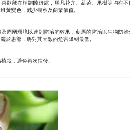
，喜歡藏在植體隙縫處，舉凡花卉、蔬菜、果樹等均有不
片班黃變色，減少觀察及商業價值。
體及周圍環境以達到防治的效果，薊馬的防治以生物防治
噴灑於患部，將對其天敵的危害降到最低。
病植栽，避免再次復發。