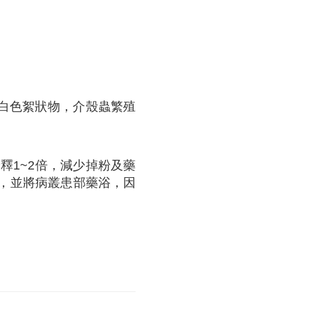
白色絮狀物，介殼蟲繁殖
釋1~2倍，減少掉粉及藥
質，並將病叢患部藥浴，因