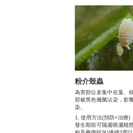
粉介殼蟲
為害部位多集中在葉、
部被黑色黴菌沾染，影
染。
1. 使用方法(預防+治療)
發生期前可隔週噴灑植體
粉及藥傷狀況)連續2周