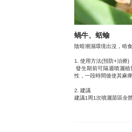
蝸牛、蛞蝓
陰暗潮濕環境出沒，啃
1. 使用方法(預防+治療)
發生期前可隔週噴灑植
性，一段時間後使其麻
2. 建議
建議1周1次噴灑苗區全