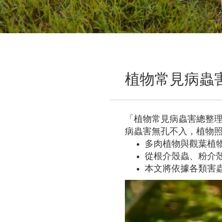
植物常見病蟲
「植物常見病蟲害總整
病蟲害無孔不入，植物
多肉植物與觀葉植
從根介殼蟲、粉介
本文將依據各類害