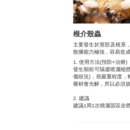
根介殼蟲
主要發生於莖部及根系
散播能力極強，容易造
1. 使用方法(預防+治療)
發生期前可隔週噴灑植體
傷狀況)，視嚴重程度，
藥材會光解，所以必須
2. 建議
建議1周1次噴灑苗區全