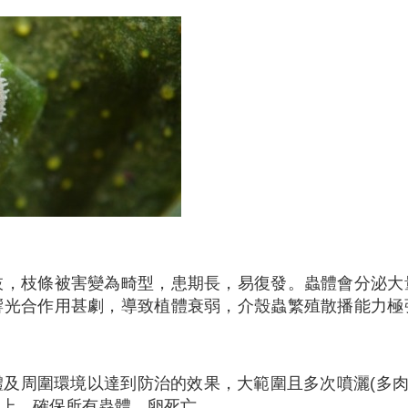
枝，枝條被害變為畸型，患期長，易復發。蟲體會分泌大
響光合作用甚劇，導致植體衰弱，介殼蟲繁殖散播能力極
及周圍環境以達到防治的效果，大範圍且多次噴灑(多肉
以上，確保所有蟲體、卵死亡。