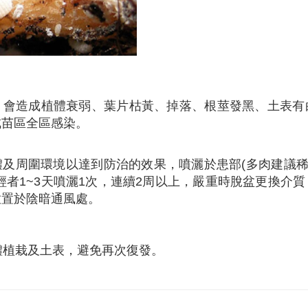
，會造成植體衰弱、葉片枯黃、掉落、根莖發黑、土表有
成苗區全區感染。
及周圍環境以達到防治的效果，噴灑於患部(多肉建議稀
輕者1~3天噴灑1次，連續2周以上，嚴重時脫盆更換介
放置於陰暗通風處。
體植栽及土表，避免再次復發。