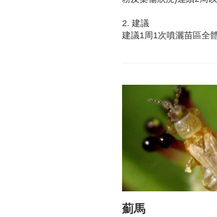
2. 建議
建議1周1次噴灑苗區全
薊馬