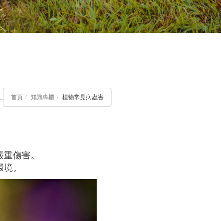
首頁
知識專櫃
植物常見病蟲害
嚴重傷害。
環境。