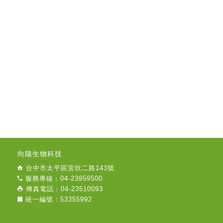
向陽生物科技
台中市太平區宜欣二路143號
服務專線：04-23959500
傳真電話：04-23510093
統一編號：53355992