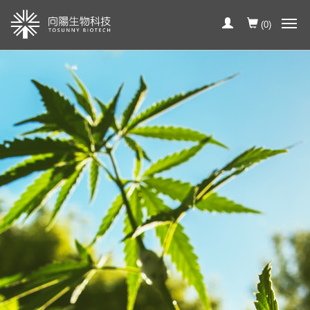
(
0
)